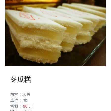
餅
古
早
味
食
の
記
憶
中
秋
禮
冬瓜糕
賞
系
內容：10片
列
單位： 盒
售價：
90
元