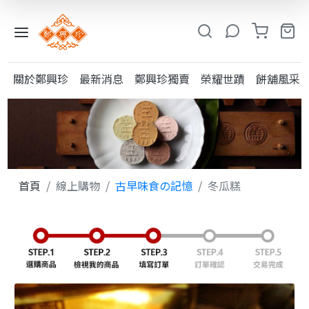
入
小
關於鄭興珍
最新消息
鄭興珍獨賣
榮耀世蹟
餅舖風采
鳳
系
列
糕
類
首頁
線上購物
古早味食の記憶
冬瓜糕
粩
類
其
他
酥