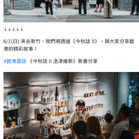
⇣⇣⇣⇣⇣
6/1(日) 來去新竹，我們將透過《今秋誌 II》，與大家分享鹿
港的精彩故事！
#鹿港直送
《今秋誌 II 洛津維新》新書分享