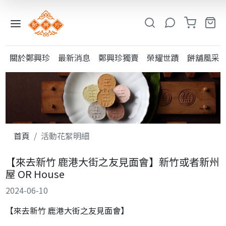
入
小
關於鄭興珍
最新消息
鄭興珍獨賣
榮耀世蹟
餅舖風采
鳳
系
列
糕
類
首頁
活動花絮明細
粩
【來去新竹 鹿港大街之友見面會】新竹或者新州
類
屋 OR House
其
2024-06-10
他
【來去新竹 鹿港大街之友見面會】
酥