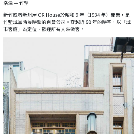
餅
洛津 ⇀ 竹塹
古
新竹或者新州屋 OR House於昭和 9 年（1934 年）開業，是
竹塹城當時最時髦的百貨公司。穿越近 90 年的時空，以「城
早
市客廳」為定位，歡迎所有人來做客。
味
食
の
記
憶
中
秋
禮
賞
系
列