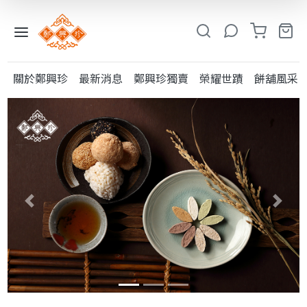
入
小
關於鄭興珍
最新消息
鄭興珍獨賣
榮耀世蹟
餅舖風采
鳳
系
列
糕
類
粩
Previous
Next
類
其
他
酥