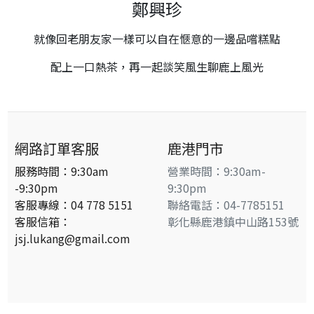
餅
鄭興珍
古
就像回老朋友家一樣可以自在愜意的一邊品嚐糕點
早
配上一口熱茶，再一起談笑風生聊鹿上風光
味
食
の
記
憶
網路訂單客服
鹿港門市
服務時間：9:30am
營業時間：9:30am-
中
-9:30pm
9:30pm
秋
客服專線：04 778 5151
聯絡電話：04-7785151
禮
客服信箱：
彰化縣鹿港鎮中山路153號
賞
jsj.lukang@gmail.com
系
列